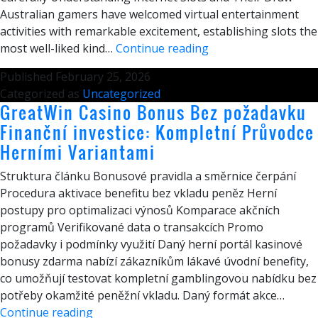
Australian gamers have welcomed virtual entertainment
activities with remarkable excitement, establishing slots the
Your
most well-liked kind…
Continue reading
personal
Published
February 25, 2026
Complete
Categorized as
Uncategorized
Handbook
GreatWin Casino Bonus Bez požadavku
to
Finanční investice: Kompletní Průvodce
Enjoying
Herními Variantami
Actual
Money
Struktura článku Bonusové pravidla a směrnice čerpání
Poker
Procedura aktivace benefitu bez vkladu peněz Herní
Machines
postupy pro optimalizaci výnosů Komparace akčních
in
programů Verifikované data o transakcích Promo
Down
požadavky i podmínky využití Daný herní portál kasinové
Under
bonusy zdarma nabízí zákazníkům lákavé úvodní benefity,
co umožňují testovat kompletní gamblingovou nabídku bez
potřeby okamžité peněžní vkladu. Daný formát akce…
GreatWin
Continue reading