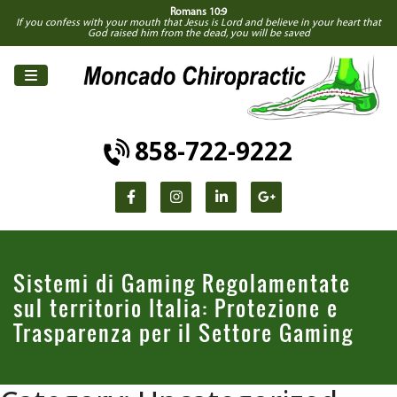
Romans 10:9
If you confess with your mouth that Jesus is Lord and believe in your heart that
God raised him from the dead, you will be saved
858-722-9222
Sistemi di Gaming Regolamentate
sul territorio Italia: Protezione e
Trasparenza per il Settore Gaming