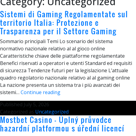
Category:
Uncategorized
Sistemi di Gaming Regolamentate sul
territorio Italia: Protezione e
Trasparenza per il Settore Gaming
Sommario principali Temi Lo scenario del sistema
normativo nazionale relativo al al gioco online
Caratteristiche chiave delle piattaforme regolamentate
Benefici riservati a operatori e utenti Standard ed requisiti
di sicurezza Tendenze futuri per la legislazione L’attuale
quadro regolatorio nazionale relativo al al gaming online
La nazione presenta un sistema tra i più avanzati dei
Sistemi
sistemi…
Continue reading
di
Published
July 5, 2026
Gaming
Categorized as
Uncategorized
Regolamentate
Mostbet Casino – Úplný průvodce
sul
hazardní platformou s úřední licencí
territorio
Italia: