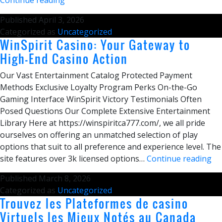
Casino
Published
April 3, 2026
–
Categorized as
Uncategorized
Vynikající
WinSpirit Casino: Your Gateway to
herní
High-End Casino Action
platforma
určená
Our Vast Entertainment Catalog Protected Payment
pro
Methods Exclusive Loyalty Program Perks On-the-Go
hráče
Gaming Interface WinSpirit Victory Testimonials Often
v
Posed Questions Our Complete Extensive Entertainment
ČR
Library Here at https://winspiritca777.com/, we all pride
republice
ourselves on offering an unmatched selection of play
options that suit to all preference and experience level. The
Wi
site features over 3k licensed options…
Continue reading
Ca
Published
March 8, 2026
Yo
Categorized as
Uncategorized
Ga
Trouvez les Plateformes de casino
to
Virtuels les Mieux Notés au Canada
Hi