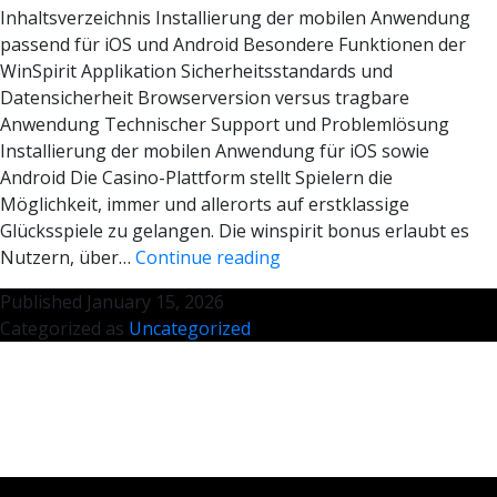
Gr
Inhaltsverzeichnis Installierung der mobilen Anwendung
w
passend für iOS und Android Besondere Funktionen der
Ka
WinSpirit Applikation Sicherheitsstandards und
na
Datensicherheit Browserversion versus tragbare
Tw
Anwendung Technischer Support und Problemlösung
Sm
Installierung der mobilen Anwendung für iOS sowie
Android Die Casino-Plattform stellt Spielern die
Möglichkeit, immer und allerorts auf erstklassige
Glücksspiele zu gelangen. Die winspirit bonus erlaubt es
WinSpirit
Nutzern, über…
Continue reading
Casino
Published
January 15, 2026
Anwendung
Categorized as
Uncategorized
Download:
Tragbares
Gaming
auf
höchstem
Niveau